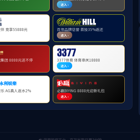
承办2026年南湖区建筑施工领域安全生
急救援演练现场观摩会
2026-07-06
026年南湖区建筑施工领域安全生产月系列活动应急救援演练
项目顺利举办。南湖区住房和城乡建设局分管领导季旭东，