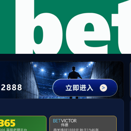
SUNBET·申博(中国区)官方网站-Official Website
例
新闻资讯
企业文化
联系我