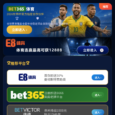
SUNBET·申博(中国区)官方网站-Official Website
网站首页
走进sunbet申
精品案例
搏